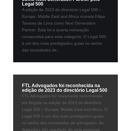
Legal 500
A edição de 2023 do directório Legal 500 –
Europe, Middle East and Africa nomeia Filipa
Tavares de Lima como Next Generation
Partner. Esta foi a quarta nomeação
consecutiva para esta categoria. O Legal 500
é um dos mais prestigiados guias no sector
das sociedades de...
FTL Advogados foi reconhecida na
edição de 2023 do directório Legal 500
FTL Advogados foi novamente reconhecida
em Angola na edição de 2023 do directório
Legal 500 – Europe, Middle East and Africa. O
Legal 500 é um dos mais prestigiados guias
no sector das sociedades de advogados. As
distinções são resultado de uma pesquisa