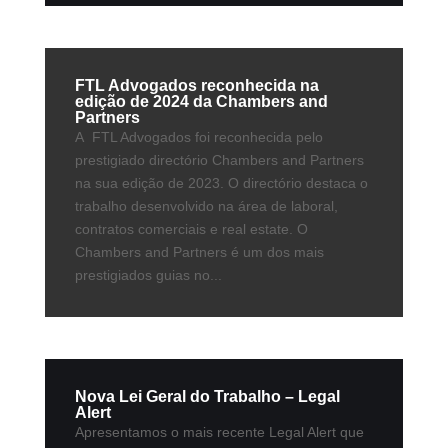
FTL Advogados reconhecida na
edição de 2024 da Chambers and
Partners
A FTL Advogados foi reconhecida pelo
prestigiado directório Chambers and Partners
na sua edição de 2023. O directório destaca o
trabalho desenvolvido na área de laboral,
contratos comerciais e real estate. O
Chambers and Partners é um dos mais
prestigiados guias no...
Nova Lei Geral do Trabalho – Legal
Alert
Apresentamos o mais recente Legal Alert que