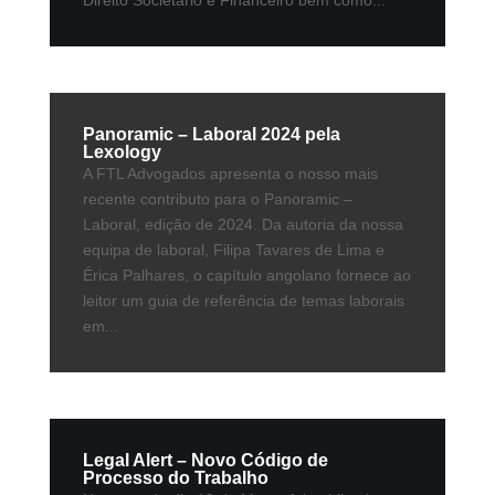
Panoramic – Laboral 2024 pela
Lexology
A FTL Advogados apresenta o nosso mais
recente contributo para o Panoramic –
Laboral, edição de 2024. Da autoria da nossa
equipa de laboral, Filipa Tavares de Lima e
Érica Palhares, o capítulo angolano fornece ao
leitor um guia de referência de temas laborais
em...
Legal Alert – Novo Código de
Processo do Trabalho