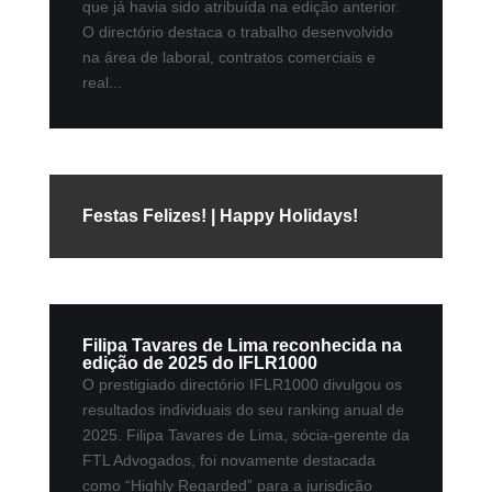
que já havia sido atribuída na edição anterior.
O directório destaca o trabalho desenvolvido
na área de laboral, contratos comerciais e
real...
Festas Felizes! | Happy Holidays!
Filipa Tavares de Lima reconhecida na
edição de 2025 do IFLR1000
O prestigiado directório IFLR1000 divulgou os
resultados individuais do seu ranking anual de
2025. Filipa Tavares de Lima, sócia-gerente da
FTL Advogados, foi novamente destacada
como “Highly Regarded” para a jurisdição