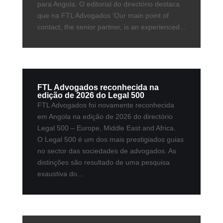
para Angola. O editorial do directório destaca
que na FTL Advogados ‘Our main point of
contact, the senior partner, is an experienced...
FTL Advogados reconhecida na
edição de 2026 do Legal 500
FTL Advogados foi novamente reconhecida
em Angola na edição de 2026 do directório
Legal 500 – Europe, Middle East and Africa.
O Legal 500 é um dos mais prestigiados guias
no sector das sociedades de advogados. As
distinções são resultado de uma pesquisa
exaustiva do...