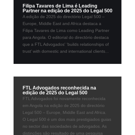
Filipa Tavares de Lima é Leading
Partner na edição de 2025 do Legal 500
A edição de 2025 do directório Legal 500 –
Europe, Middle East and Africa destaca a
Filipa Tavares de Lima como Leading Partner
para Angola. O editorial do directório destaca
que a FTL Advogados' ‘builds relationships of
trust’ with domestic and international clients...
FTL Advogados reconhecida na
edição de 2025 do Legal 500
FTL Advogados foi novamente reconhecida
em Angola na edição de 2025 do directório
Legal 500 – Europe, Middle East and Africa.
O Legal 500 é um dos mais prestigiados guias
no sector das sociedades de advogados. As
distinções são resultado de uma pesquisa