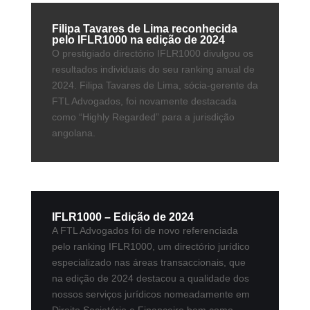
Filipa Tavares de Lima reconhecida
pelo IFLR1000 na edição de 2024
O prestigiado directório IFLR1000 divulgou os
resultados individuais do seu ranking anual de
2024. Filipa Tavares de Lima, sócia-gerente da
FTL Advogados, foi novamente destacada
como “Highly Regarded” para a jurisdição
angolana.
IFLR1000 – Edição de 2024
A FTL Advogados foi de novo referenciada
pelo ranking IFLR1000, um directório jurídico
especializado nas áreas transaccionais, que
na edição de 2024 destacou a qualidade dos
nossos serviços jurídicos nomeadamente em
Direito Societário e Financeiro bem como...