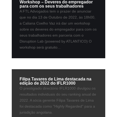
Workshop – Deveres do empregador
para com os seus trabalhadores
A FTL Advogados tem o prazer de anunciar
que no dia 13 de Outubro de 2022, às 18h00,
a Caliana Coelho Vaz irá dar um workshop
sobre os deveres do empregador para com os
seus trabalhadores em parceria com o
Disruption Lab (powered by ATLANTICO) O
workshop será gratuito...
Filipa Tavares de Lima destacada na
edição de 2022 do IFLR1000
O prestigiado directório IFLR1000 divulgou os
resultados individuais do seu ranking anual de
2022. A sócia gerente Filipa Tavares de Lima
foi destacada como "Highly Regarded" para a
jurisdição angolana.