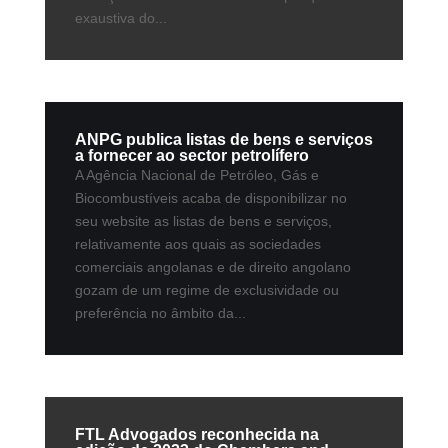
exaustiva do...
ANPG publica listas de bens e serviços
a fornecer ao sector petrolífero
A Agência Nacional de Petróleo, Gás e
Biocombustíveis acaba de disponibilizar no
seu website as listas de bens e serviços,
relativamente aos quais as sociedades
comerciais angolanas e de direito angolano
gozam de um regime de exclusividade ou
preferência no âmbito da...
FTL Advogados reconhecida na