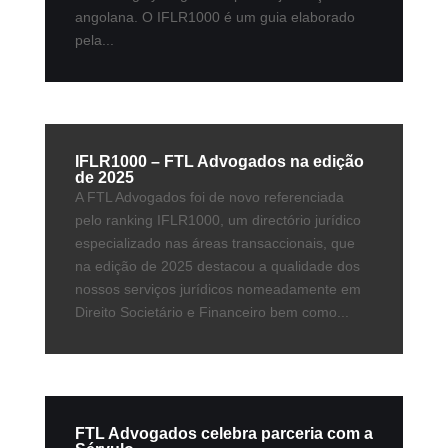
angolana. O IFLR1000 é um guia elaborado
pela...
IFLR1000 – FTL Advogados na edição
de 2025
A FTL Advogados foi de novo referenciada
pelo ranking IFLR1000, um directório jurídico
especializado nas áreas transaccionais, que
na edição de 2025 destacou a qualidade dos
nossos serviços jurídicos nomeadamente em
Direito Societário e Financeiro bem como...
FTL Advogados celebra parceria com a