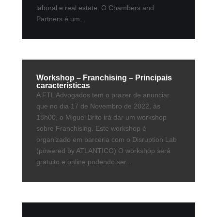
laboral e real estate. O Chambers and
Partners é um...
Workshop – Franchising – Principais
características
A FTL Advogados tem o prazer de anunciar
que no dia 17 de Novembro de 2022, às
18h00, o Miguel Brito irá dar um workshop
sobre Franchising. Este workshop é
organizado em parceria com o Disruption Lab
(powered by ATLANTICO) O workshop será
gratuito e online podendo ser...