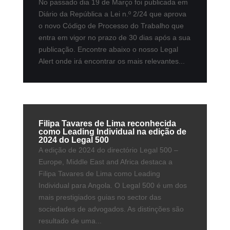
No passado dia 19 de Março foi publicada em
Diário da República a Lei n.º 2/24 que aprova
o novo Código de Processo do Trabalho que
entra em vigor no prazo de 30 dias após a sua
publicação. Encontre abaixo o nosso Legal
Alert onde irá encontrar os mais relevantes...
Filipa Tavares de Lima reconhecida
como Leading Individual na edição de
2024 do Legal 500
A edição de 2024 do directório Legal 500 –
Europe, Middle East and Africa destaca a
Filipa Tavares de Lima como Leading
Individual para Angola. O Legal 500 é um dos
mais prestigiados guias no sector das
sociedades de advogados. As distinções são
resultado de uma...