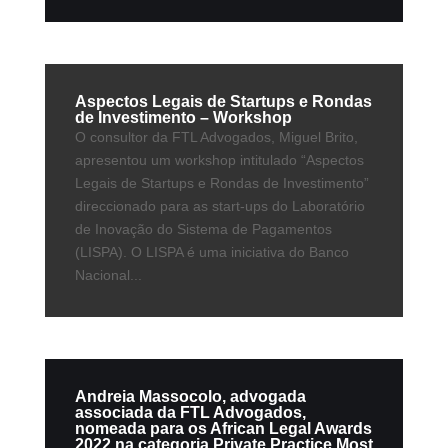
Aspectos Legais de Startups e Rondas
de Investimento – Workshop
O consultor da FTL Advogados, Miguel Brito,
apresentou um workshop intitulado “Aspectos
Legais de Startups e Rondas de Investimento”
direccionado para as start-ups do Laboratório
de Inovação do Sistema de Pagamentos
(LISPA). O LISPA é uma iniciativa do Banco
Nacional...
Andreia Massocolo, advogada
associada da FTL Advogados,
nomeada para os African Legal Awards
2022 na categoria Private Practice Most