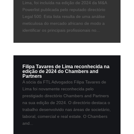
Lima, foi incluída na edição de 2024 da M&A
Powerlist publicada pelo reputado directório
Legal 500. Esta lista resulta de uma análise
meticulosa do mercado africano de modo a
identificar os principais profissionais no...
Filipa Tavares de Lima reconhecida na
edição de 2024 do Chambers and
Partners
A sócia da FTL Advogados Filipa Tavares de
Lima foi novamente reconhecida pelo
prestigiado directório Chambers and Partners
na sua edição de 2024. O directório destaca o
trabalho desenvolvido nas áreas de societário,
laboral, comercial e real estate. O Chambers
and...