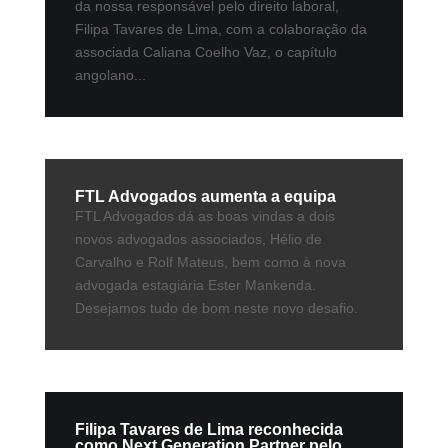
da nossa responsável pelo direito laboral,
Filipa Tavares de Lima, com a colaboração da
associada Caliana Coelho Vaz, o capítulo
angolano...
FTL Advogados aumenta a equipa
FTL Advogados dá as boas vindas a dois
novos advogados associados, Hélio de
Carvalho e Rolf Mateus, bem como à nova
advogada estagiária Ester Mankenda.
Desejamos tudo de bom neste novo desafio.
Filipa Tavares de Lima reconhecida
como Next Generation Partner pelo