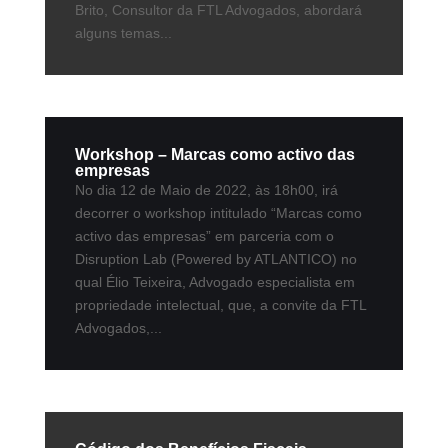
Brito, Consultor da FTL Advogados, abordará
alguns temas...
Workshop – Marcas como activo das
empresas
No dia 12 de Maio de 2022, às 18h00, irá
decorrer o workshop intitulado “Marcas como
activo das empresas” em parceria com o
Disruption Lab (Powered by ATLANTICO) no
qual Élio Teixeira, Advogado especialista em
propriedade intelectual, que, a convite da FTL
Advogados,...