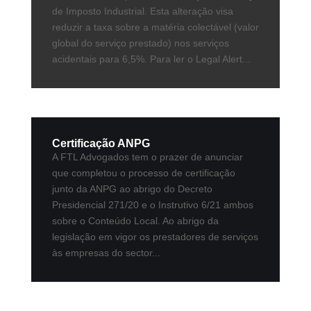
de Imposto Industrial. Esta alteração visa
reduzir a taxa sobre a matéria colectável (valor
global do serviço prestado) nos serviços
acidentais para 6,5%. Para ler o Legal Alert...
Certificação ANPG
A FTL Advogados tem o prazer de anunciar
que completou o processo de certificação
junto da ANPG ao abrigo do Decreto
Presidencial 271/20 e o Instrutivo 6/21 ambos
sobre o Conteúdo Local. Ao abrigo da
legislação em vigor os prestadores de serviços
às empresas do sector...