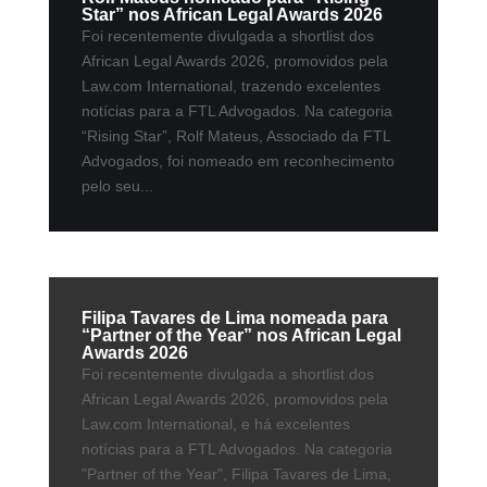
Star” nos African Legal Awards 2026
Foi recentemente divulgada a shortlist dos
African Legal Awards 2026, promovidos pela
Law.com International, trazendo excelentes
notícias para a FTL Advogados. Na categoria
“Rising Star”, Rolf Mateus, Associado da FTL
Advogados, foi nomeado em reconhecimento
pelo seu...
Filipa Tavares de Lima nomeada para
“Partner of the Year” nos African Legal
Awards 2026
Foi recentemente divulgada a shortlist dos
African Legal Awards 2026, promovidos pela
Law.com International, e há excelentes
notícias para a FTL Advogados. Na categoria
"Partner of the Year", Filipa Tavares de Lima,