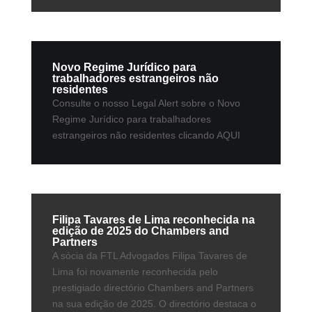
Novo Regime Jurídico para
trabalhadores estrangeiros não
residentes
Consulte o nosso Legal Alert sobre o Novo
Regime Jurídico para trabalhadores
estrangeiros não residentes clicando AQUI
Filipa Tavares de Lima reconhecida na
edição de 2025 do Chambers and
Partners
A sócia da FTL Advogados Filipa Tavares de
Lima foi novamente reconhecida pelo
prestigiado directório Chambers and Partners
na sua edição de 2025. O directório destaca o