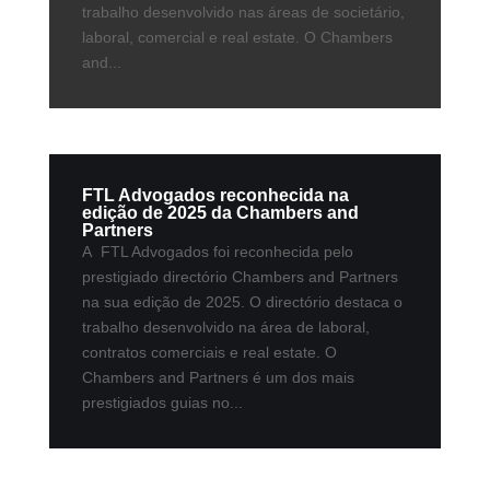
trabalho desenvolvido nas áreas de societário,
laboral, comercial e real estate. O Chambers
and...
FTL Advogados reconhecida na
edição de 2025 da Chambers and
Partners
A FTL Advogados foi reconhecida pelo
prestigiado directório Chambers and Partners
na sua edição de 2025. O directório destaca o
trabalho desenvolvido na área de laboral,
contratos comerciais e real estate. O
Chambers and Partners é um dos mais
prestigiados guias no...