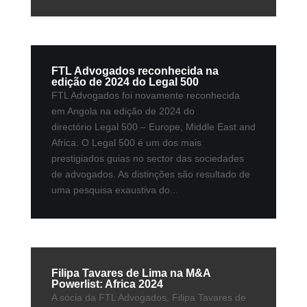
FTL Advogados reconhecida na
edição de 2024 do Legal 500
FTL Advogados foi novamente reconhecida
em Angola na edição de 2024 do
directório Legal 500 – Europe, Middle East and
Africa. O Legal 500 é um dos mais
prestigiados guias no sector das sociedades
de advogados. As distinções são resultado de
uma pesquisa exaustiva do...
Filipa Tavares de Lima na M&A
Powerlist: Africa 2024
A sócia da FTL Advogados, Filipa Tavares de