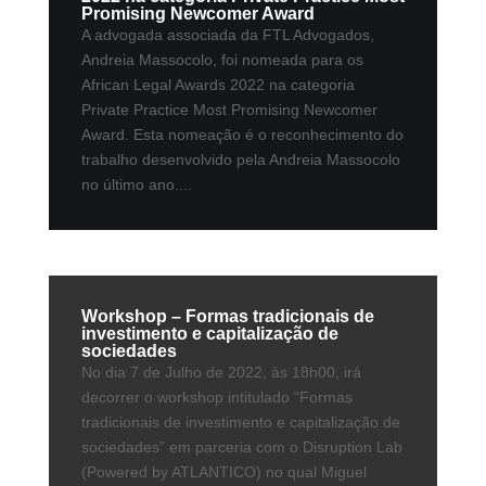
Promising Newcomer Award
A advogada associada da FTL Advogados,
Andreia Massocolo, foi nomeada para os
African Legal Awards 2022 na categoria
Private Practice Most Promising Newcomer
Award. Esta nomeação é o reconhecimento do
trabalho desenvolvido pela Andreia Massocolo
no último ano....
Workshop – Formas tradicionais de
investimento e capitalização de
sociedades
No dia 7 de Julho de 2022, às 18h00, irá
decorrer o workshop intitulado “Formas
tradicionais de investimento e capitalização de
sociedades” em parceria com o Disruption Lab
(Powered by ATLANTICO) no qual Miguel