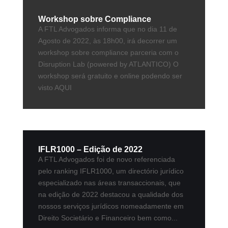
Workshop sobre Compliance
A FTL Advogados informa que no dia 11 de
Agosto de 2022, às 18h00, irá decorrer um
workshop sobre compliance parceria com o
Disruption Lab (powered by ATLANTICO) O
workshop será gratuito e online podendo ser
visto AQUI
IFLR1000 – Edição de 2022
A FTL Advogados foi de novo referenciada
pelo ranking IFLR1000, um directório jurídico
especializado nas áreas transaccionais, que
na edição de 2022 destacou a qualidade dos
nossos serviços jurídicos nomeadamente em
Direito Societário e Financeiro bem como...