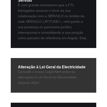
Sérvulo
É com grande entusiasmo que a FTL
Advogados anuncia o início da sua
colaboração com a SÉRVULO no âmbito da
rede SÉRVULO LATITUDE⦵, reforçando a
sua presença no panorama jurídico
internacional e consolidando a sua posição
como parceiro de referência em Angola. Esta...
Alteração à Lei Geral da Electricidade
Consulte o nosso Legal Alert sobre as
alterações à Lei Geral da Electricidade
clicando AQUI