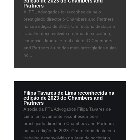
edição de 2023 do Chambers and
Partners
A FTL Advogados foi reconhecida pelo
prestigiado directório Chambers and Partners
na sua edição de 2023. O directório destaca o
trabalho desenvolvido na área de societário,
comercial, laboral e real estate. O Chambers
and Partners é um dos mais prestigiados guias
no...
Filipa Tavares de Lima reconhecida na
edição de 2023 do Chambers and
Partners
A sócia da FTL Advogados Filipa Tavares de
Lima foi novamente reconhecida pelo
prestigiado directório Chambers and Partners
na sua edição de 2023. O directório destaca o
trabalho desenvolvido na área de societário,