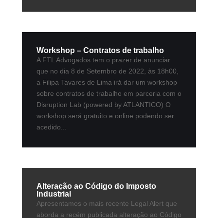
Workshop – Contratos de trabalho
A FTL Advogados tem o prazer de anunciar
que no dia 8 de Setembro de 2022, às 18h00,
a Filipa Tavares de Lima irá dar um workshop
sobre contratos de trabalho em parceria com o
Disruption Lab (powered by ATLANTICO) O
workshop será gratuito e online podendo ser
acedido...
Alteração ao Código do Imposto
Industrial
Apresentamos o mais recente Legal Alert que
aborda a recém publicada alteração ao Código