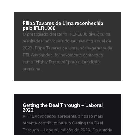
Filipa Tavares de Lima reconhecida
pelo IFLR1000
O prestigiado directório IFLR1000 divulgou os
resultados individuais do seu ranking anual de
2023. Filipa Tavares de Lima, sócia-gerente da
FTL Advogados, foi novamente destacada
como “Highly Rgarded” para a jurisdição
angolana.
Getting the Deal Through – Laboral
2023
A FTL Advogados apresenta o nosso mais
recente contributo para o Getting the Deal
Through – Laboral, edição de 2023. Da autoria