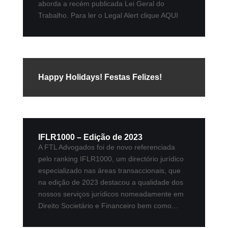
aborda a recém publicada Lei Geral do
Trabalho. Para ler o Legal Alert clique AQUI
Happy Holidays! Festas Felizes!
IFLR1000 – Edição de 2023
A FTL Advogados foi de novo referenciada
pelo ranking IFLR1000, um directório jurídico
especializado nas áreas transaccionais, que
na edição de 2023 destacou a qualidade dos
nossos serviços jurídicos nomeadamente em
Direito Societário e Financeiro bem como...